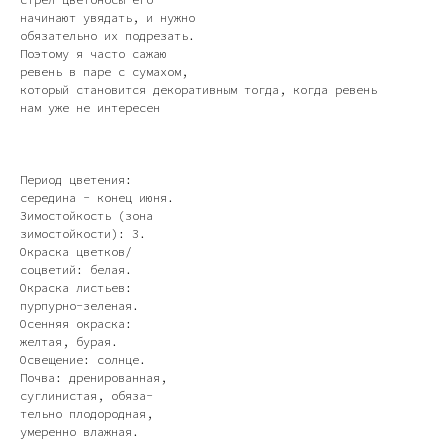
начинают увядать, и нужно
обязательно их подрезать.
Поэтому я часто сажаю
ревень в паре с сумахом,
который становится декоративным тогда, когда ревень
нам уже не интересен
Период цветения:
середина - конец июня.
Зимостойкость (зона
зимостойкости): 3.
Окраска цветков/
соцветий: белая.
Окраска листьев:
пурпурно-зеленая.
Осенняя окраска:
желтая, бурая.
Освещение: солнце.
Почва: дренированная,
суглинистая, обяза-
тельно плодородная,
умеренно влажная.