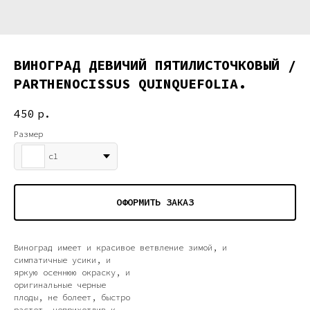
ВИНОГРАД ДЕВИЧИЙ ПЯТИЛИСТОЧКОВЫЙ /
PARTHENOCISSUS QUINQUEFOLIA.
450
р.
Размер
с1
ОФОРМИТЬ ЗАКАЗ
Виноград имеет и красивое ветвление зимой, и
симпатичные усики, и
яркую осеннюю окраску, и
оригинальные черные
плоды, не болеет, быстро
растет, неприхотлив к