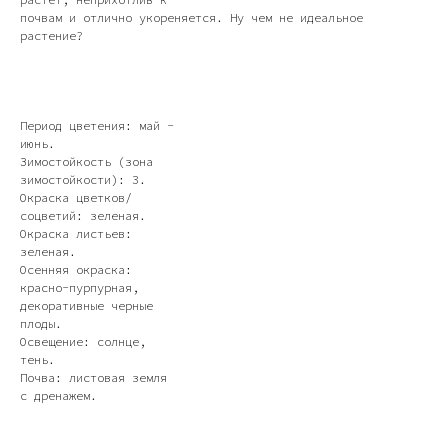
почвам и отлично укореняется. Ну чем не идеальное
растение?
Период цветения: май -
июнь.
Зимостойкость (зона
зимостойкости): 3.
Окраска цветков/
соцветий: зеленая.
Окраска листьев:
зеленая.
Осенняя окраска:
красно-пурпурная,
декоративные черные
плоды.
Освещение: солнце,
тень.
Почва: листовая земля
с дренажем.