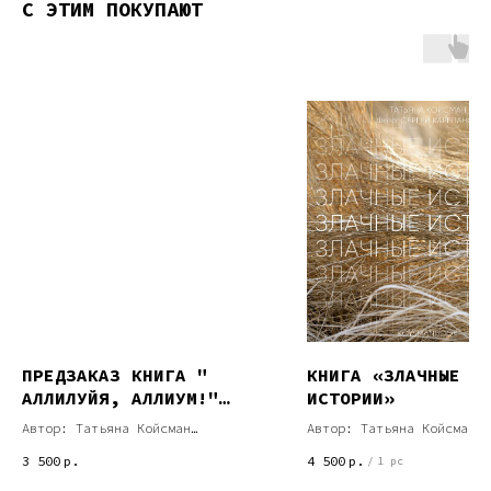
С ЭТИМ ПОКУПАЮТ
ПРЕДЗАКАЗ КНИГА "
КНИГА «ЗЛАЧНЫЕ
АЛЛИЛУЙЯ, АЛЛИУМ!"
ИСТОРИИ»
ВЫХОД 01.07.26
Автор: Татьяна Койсман
Автор: Татьяна Койсман
Рисунок на обложке: Аника Чебан
3 500
р.
4 500
р.
/
1 pc